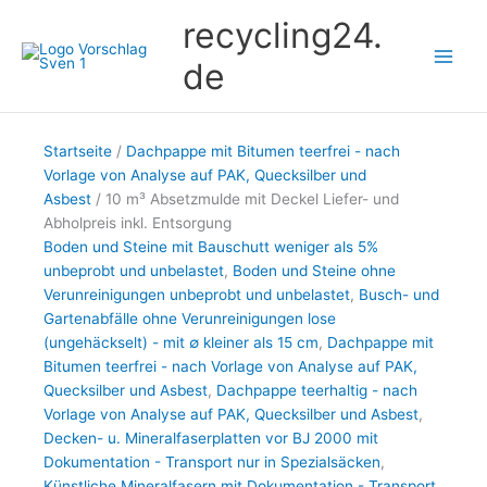
Zum
recycling24.
Inhalt
springen
de
Startseite
/
Dachpappe mit Bitumen teerfrei - nach
Vorlage von Analyse auf PAK, Quecksilber und
Asbest
/ 10 m³ Absetzmulde mit Deckel Liefer- und
Abholpreis inkl. Entsorgung
Boden und Steine mit Bauschutt weniger als 5%
unbeprobt und unbelastet
,
Boden und Steine ohne
Verunreinigungen unbeprobt und unbelastet
,
Busch- und
Gartenabfälle ohne Verunreinigungen lose
(ungehäckselt) - mit ∅ kleiner als 15 cm
,
Dachpappe mit
Bitumen teerfrei - nach Vorlage von Analyse auf PAK,
Quecksilber und Asbest
,
Dachpappe teerhaltig - nach
Vorlage von Analyse auf PAK, Quecksilber und Asbest
,
Decken- u. Mineralfaserplatten vor BJ 2000 mit
Dokumentation - Transport nur in Spezialsäcken
,
Künstliche Mineralfasern mit Dokumentation - Transport