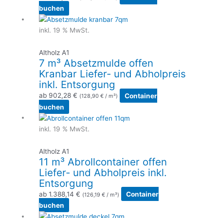
buchen
inkl. 19 % MwSt.
Altholz A1
7 m³ Absetzmulde offen
Kranbar Liefer- und Abholpreis
inkl. Entsorgung
ab
902,28
€
Container
(
128,90
€
/ m³)
buchen
inkl. 19 % MwSt.
Altholz A1
11 m³ Abrollcontainer offen
Liefer- und Abholpreis inkl.
Entsorgung
ab
1.388,14
€
Container
(
126,19
€
/ m³)
buchen