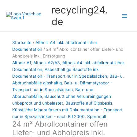
Zum
recycling24.
Inhalt
springen
de
Startseite
/
Altholz A4 inkl. abfallrechtlicher
Dokumentation
/ 24 m³ Abrollcontainer offen Liefer- und
Abholpreis inkl. Entsorgung
Altholz A1
,
Altholz A2/A3
,
Altholz A4 inkl. abfallrechtlicher
Dokumentation
,
Asbesthaltige Baustoffe inkl.
Dokumentation - Transport nur in Spezialsäcken
,
Bau- u.
Abbruchabfälle gipshaltig
,
Bau- u. Dämmstyropor -
Transport nur in Spezialsäcken
,
Bau- und
Abbruchabfälle
,
Bauschutt ohne Verunreinigungen
unbeprobt und unbelastet
,
Baustoffe auf Gipsbasis
,
Künstliche Mineralfasern mit Dokumentation - Transport
nur in Spezialsäcken - nach BJ 2000
,
Sperrmüll
24 m³ Abrollcontainer offen
Liefer- und Abholpreis inkl.