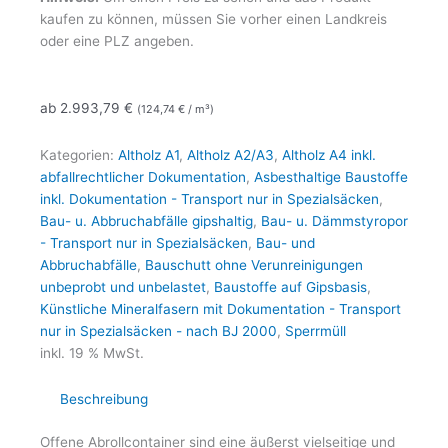
kaufen zu können, müssen Sie vorher einen Landkreis
oder eine PLZ angeben.
ab
2.993,79
€
(
124,74
€
/ m³)
Kategorien:
Altholz A1
,
Altholz A2/A3
,
Altholz A4 inkl.
abfallrechtlicher Dokumentation
,
Asbesthaltige Baustoffe
inkl. Dokumentation - Transport nur in Spezialsäcken
,
Bau- u. Abbruchabfälle gipshaltig
,
Bau- u. Dämmstyropor
- Transport nur in Spezialsäcken
,
Bau- und
Abbruchabfälle
,
Bauschutt ohne Verunreinigungen
unbeprobt und unbelastet
,
Baustoffe auf Gipsbasis
,
Künstliche Mineralfasern mit Dokumentation - Transport
nur in Spezialsäcken - nach BJ 2000
,
Sperrmüll
inkl. 19 % MwSt.
Beschreibung
Offene Abrollcontainer sind eine äußerst vielseitige und