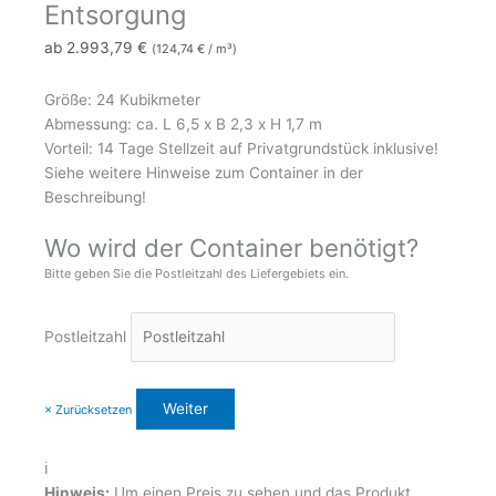
Entsorgung
ab
2.993,79
€
(
124,74
€
/ m³)
Größe: 24 Kubikmeter
Abmessung: ca. L 6,5 x B 2,3 x H 1,7 m
Vorteil: 14 Tage Stellzeit auf Privatgrundstück inklusive!
Siehe weitere Hinweise zum Container in der
Beschreibung!
Wo wird der Container benötigt?
Bitte geben Sie die Postleitzahl des Liefergebiets ein.
Postleitzahl
× Zurücksetzen
ℹ️
Hinweis:
Um einen Preis zu sehen und das Produkt