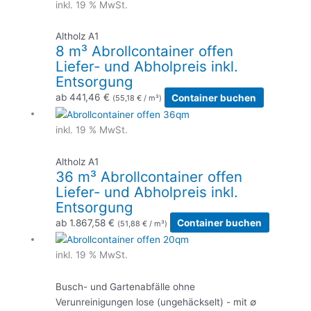
inkl. 19 % MwSt.
Altholz A1
8 m³ Abrollcontainer offen
Liefer- und Abholpreis inkl.
Entsorgung
ab
441,46
€
Container buchen
(
55,18
€
/ m³)
inkl. 19 % MwSt.
Altholz A1
36 m³ Abrollcontainer offen
Liefer- und Abholpreis inkl.
Entsorgung
ab
1.867,58
€
Container buchen
(
51,88
€
/ m³)
inkl. 19 % MwSt.
Busch- und Gartenabfälle ohne
Verunreinigungen lose (ungehäckselt) - mit ∅