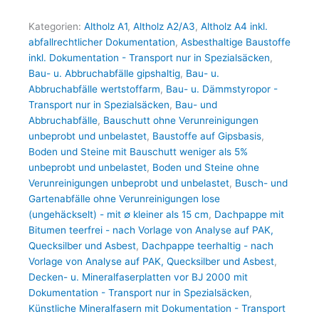
Kategorien:
Altholz A1
,
Altholz A2/A3
,
Altholz A4 inkl.
abfallrechtlicher Dokumentation
,
Asbesthaltige Baustoffe
inkl. Dokumentation - Transport nur in Spezialsäcken
,
Bau- u. Abbruchabfälle gipshaltig
,
Bau- u.
Abbruchabfälle wertstoffarm
,
Bau- u. Dämmstyropor -
Transport nur in Spezialsäcken
,
Bau- und
Abbruchabfälle
,
Bauschutt ohne Verunreinigungen
unbeprobt und unbelastet
,
Baustoffe auf Gipsbasis
,
Boden und Steine mit Bauschutt weniger als 5%
unbeprobt und unbelastet
,
Boden und Steine ohne
Verunreinigungen unbeprobt und unbelastet
,
Busch- und
Gartenabfälle ohne Verunreinigungen lose
(ungehäckselt) - mit ∅ kleiner als 15 cm
,
Dachpappe mit
Bitumen teerfrei - nach Vorlage von Analyse auf PAK,
Quecksilber und Asbest
,
Dachpappe teerhaltig - nach
Vorlage von Analyse auf PAK, Quecksilber und Asbest
,
Decken- u. Mineralfaserplatten vor BJ 2000 mit
Dokumentation - Transport nur in Spezialsäcken
,
Künstliche Mineralfasern mit Dokumentation - Transport