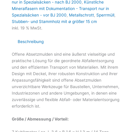
nur in Spezialsäcken - nach BJ 2000
,
Künstliche
Mineralfasern mit Dokumentation - Transport nur in
Spezialsäcken - vor BJ 2000
,
Metallschrott
,
Sperrmüll
,
Stubben- und Stammholz mit ∅ größer 15 cm
inkl. 19 % MwSt.
Beschreibung
Offene Absetzmulden sind eine äußerst vielseitige und
praktische Lösung für die geordnete Abfallentsorgung
und den effizienten Transport von Materialien. Mit ihrem
Design mit Deckel, ihrer robusten Konstruktion und ihrer
Anpassungsfähigkeit sind offene Absetzmulden
unverzichtbare Werkzeuge für Baustellen, Unternehmen,
Industriezonen und andere Umgebungen, in denen eine
zuverlässige und flexible Abfall- oder Materialentsorgung
erforderlich ist.
Größe / Abmessung / Vorteil:
7 Kubikmeter / ca. L 3,6 x B 1,6 x H 1,3 m / 14 Tage