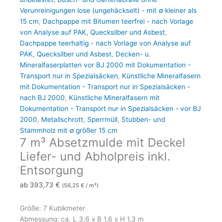
Verunreinigungen lose (ungehäckselt) - mit ∅ kleiner als
15 cm
,
Dachpappe mit Bitumen teerfrei - nach Vorlage
von Analyse auf PAK, Quecksilber und Asbest
,
Dachpappe teerhaltig - nach Vorlage von Analyse auf
PAK, Quecksilber und Asbest
,
Decken- u.
Mineralfaserplatten vor BJ 2000 mit Dokumentation -
Transport nur in Spezialsäcken
,
Künstliche Mineralfasern
mit Dokumentation - Transport nur in Spezialsäcken -
nach BJ 2000
,
Künstliche Mineralfasern mit
Dokumentation - Transport nur in Spezialsäcken - vor BJ
2000
,
Metallschrott
,
Sperrmüll
,
Stubben- und
Stammholz mit ∅ größer 15 cm
7 m³ Absetzmulde mit Deckel
Liefer- und Abholpreis inkl.
Entsorgung
ab
393,73
€
(
56,25
€
/ m³)
Größe: 7 Kubikmeter
Abmessung: ca. L 3,6 x B 1,6 x H 1,3 m