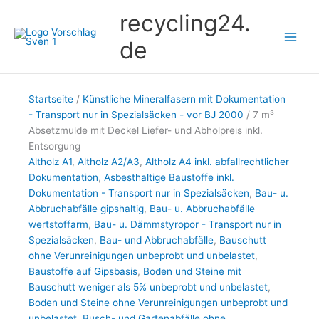
Zum
recycling24.
Inhalt
springen
de
Startseite
/
Künstliche Mineralfasern mit Dokumentation
- Transport nur in Spezialsäcken - vor BJ 2000
/ 7 m³
Absetzmulde mit Deckel Liefer- und Abholpreis inkl.
Entsorgung
Altholz A1
,
Altholz A2/A3
,
Altholz A4 inkl. abfallrechtlicher
Dokumentation
,
Asbesthaltige Baustoffe inkl.
Dokumentation - Transport nur in Spezialsäcken
,
Bau- u.
Abbruchabfälle gipshaltig
,
Bau- u. Abbruchabfälle
wertstoffarm
,
Bau- u. Dämmstyropor - Transport nur in
Spezialsäcken
,
Bau- und Abbruchabfälle
,
Bauschutt
ohne Verunreinigungen unbeprobt und unbelastet
,
Baustoffe auf Gipsbasis
,
Boden und Steine mit
Bauschutt weniger als 5% unbeprobt und unbelastet
,
Boden und Steine ohne Verunreinigungen unbeprobt und
unbelastet
,
Busch- und Gartenabfälle ohne