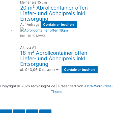
kleiner als 15 cm
20 m³ Abrollcontainer offen
Liefer- und Abholpreis inkl.
Entsorgung
Auf Anfrage
Container buchen
inkl. 19 % MwSt.
Altholz A1
18 m³ Abrollcontainer offen
Liefer- und Abholpreis inkl.
Entsorgung
ab
943,06
€
Container buchen
(
52,39
€
/ m³)
Copyright © 2026 recycling24.de | Präsentiert von
Astra-WordPress-
Theme