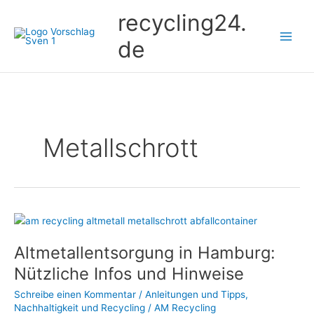
Zum
recycling24.
Inhalt
springen
de
Metallschrott
Altmetallentsorgung
in
Altmetallentsorgung in Hamburg:
Hamburg:
Nützliche
Nützliche Infos und Hinweise
Infos
Schreibe einen Kommentar
/
Anleitungen und Tipps
,
und
Nachhaltigkeit und Recycling
/
AM Recycling
Hinweise